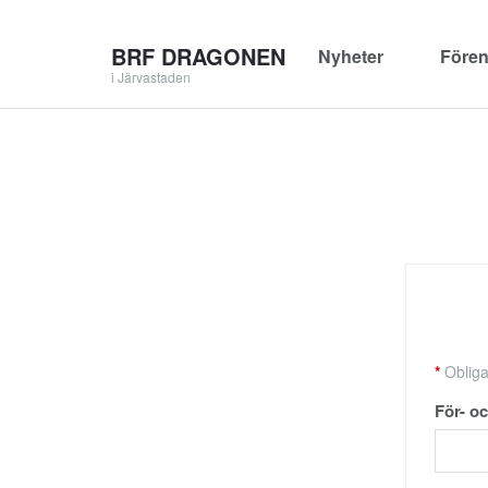
BRF DRAGONEN
Nyheter
Fören
i Järvastaden
*
Obligat
För- o