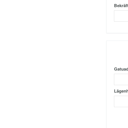
Bekräf
Gatuad
Lägenh