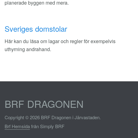
planerade byggen med mera.
Sveriges domstolar
Här kan du läsa om lagar och regler för exempelvis
uthyrning andrahand.
BRF DRAGONEN
Copyright © 2026 BRF Dragonen i Järvastaden.
Brf Hemsida
från Simply BRF