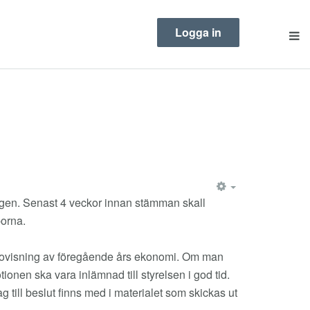
Logga in
EMPTY
ingen. Senast 4 veckor innan stämman skall
porna.
edovisning av föregående års ekonomi. Om man
ionen ska vara inlämnad till styrelsen i god tid.
 till beslut finns med i materialet som skickas ut