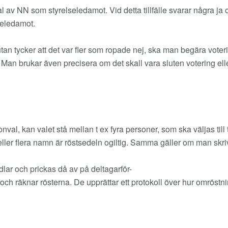
v NN som styrelseledamot. Vid detta tillfälle svarar några ja oc
seledamot.
an tycker att det var fler som ropade nej, ska man begära voter
 Man brukar även precisera om det skall vara sluten votering el
sonval, kan valet stå mellan t ex fyra personer, som ska väljas till
 eller flera namn är röstsedeln ogiltig. Samma gäller om man skriv
lar och prickas då av på deltagarför-
ch räknar rösterna. De upprättar ett protokoll över hur omröstnin