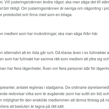
rekt. Vill justeringsmännen ändra något, ska man säga det till s
t blir riktigt. Om justeringsmännen är oeniga om någonting i proto
ter protokollet och finns med som en bilaga.
någon medlem som har invändningar, ska man säga ifrån här.
en alternativt att en lista går runt. Då klaras även t ex fullmakt
en som har fullmakt har samma rätt som medlem att yttra sig och
 har flera lägenheter. Även om flera personer står för lägenhet
leanter, antalet regleras i stadgarna. De ordinarie styrelsemedle
de redovisar vilka som är avgående (som har suttit sin tid) och
n möjlighet för den enskilde medlemmen att lämna förslag på na
era att besluten är tagna på rätt sätt.