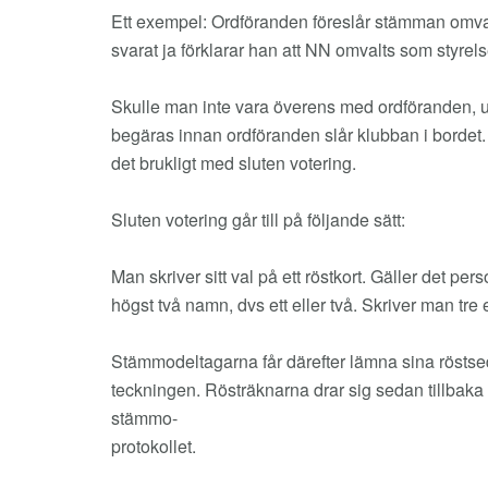
Ett exempel: Ordföranden föreslår stämman omval a
svarat ja förklarar han att NN omvalts som styrel
Skulle man inte vara överens med ordföranden, ut
begäras innan ordföranden slår klubban i bordet.
det brukligt med sluten votering.
Sluten votering går till på följande sätt:
Man skriver sitt val på ett röstkort. Gäller det per
högst två namn, dvs ett eller två. Skriver man tre
Stämmodeltagarna får därefter lämna sina röstsed
teckningen. Rösträknarna drar sig sedan tillbaka o
stämmo-
protokollet.