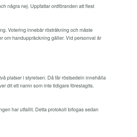
h några nej. Uppfattar ordföranden att flest
ing. Votering innebär rösträkning och måste
ler om handuppräckning gäller. Vid personval är
 två platser i styrelsen. Då får röstsedeln innehålla
er dit ett namn som inte tidigare föreslagits.
gen har utfallit. Detta protokoll bifogas sedan