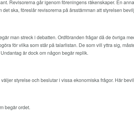
eant. Revisorerna går igenom föreningens räkenskaper. En annan 
 som det ska, föreslår revisorerna på årsstämman att styrelsen bevil
begär man streck i debatten. Ordföranden frågar då de övriga m
dogöra för vilka som står på talarlistan. De som vill yttra sig, mås
. Undantag är dock om någon begär replik.
jer styrelse och beslutar i vissa ekonomiska frågor. Här bevilja
m begär ordet.