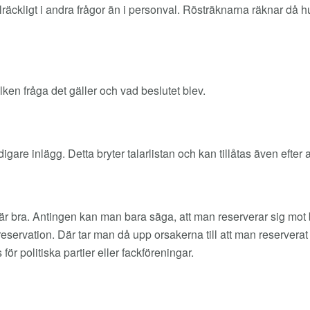
ckligt i andra frågor än i personval. Rösträknarna räknar då hur
ken fråga det gäller och vad beslutet blev.
igare inlägg. Detta bryter talarlistan och kan tillåtas även efter 
 är bra. Antingen kan man bara säga, att man reserverar sig mot be
servation. Där tar man då upp orsakerna till att man reserverat sig
ör politiska partier eller fackföreningar.