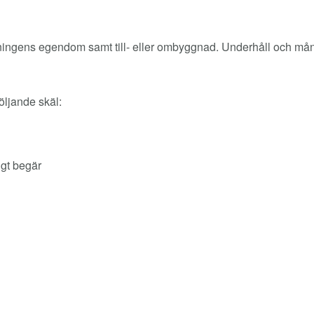
ningens egendom samt till- eller ombyggnad. Underhåll och måna
öljande skäl:
gt begär