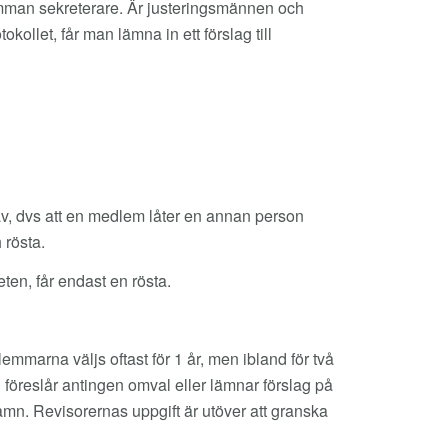
tämman sekreterare. Är justeringsmännen och
kollet, får man lämna in ett förslag till
er av, dvs att en medlem låter en annan person
 rösta.
en, får endast en rösta.
mmarna väljs oftast för 1 år, men ibland för två
 föreslår antingen omval eller lämnar förslag på
mn. Revisorernas uppgift är utöver att granska