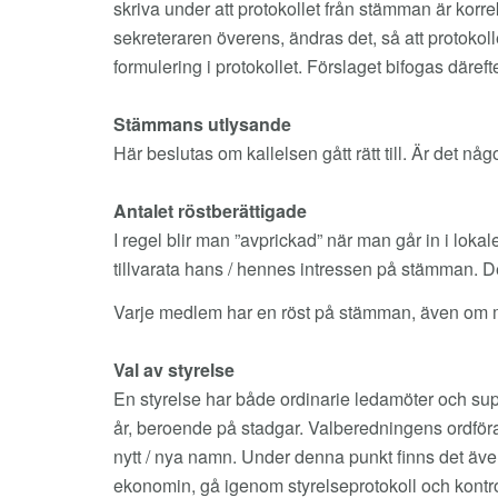
skriva under att protokollet från stämman är kor
sekreteraren överens, ändras det, så att protokolle
formulering i protokollet. Förslaget bifogas däref
Stämmans utlysande
Här beslutas om kallelsen gått rätt till. Är det 
Antalet röstberättigade
I regel blir man ”avprickad” när man går in i lokal
tillvarata hans / hennes intressen på stämman. D
Varje medlem har en röst på stämman, även om man
Val av styrelse
En styrelse har både ordinarie ledamöter och supp
år, beroende på stadgar. Valberedningens ordföran
nytt / nya namn. Under denna punkt finns det äve
ekonomin, gå igenom styrelseprotokoll och kontroll