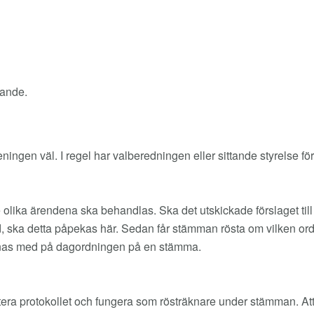
rande.
ingen väl. I regel har valberedningen eller sittande styrelse fö
 de olika ärendena ska behandlas. Ska det utskickade förslaget 
d, ska detta påpekas här. Sedan får stämman rösta om vilken or
innas med på dagordningen på en stämma.
era protokollet och fungera som rösträknare under stämman. Att j